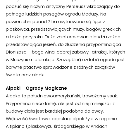
poczuć się niczym antyczny Perseusz wkraczający do
pełnego ludzkich posągów ogrodu Meduzy. Na
powierzchni ponad 7 ha usytuowane są figur z
piaskowca, przedstawiających muzy, bogów greckich,
a także pory roku. Duże zainteresowanie budzi rzeźba
przedstawiająca jesień, do złudzenia przypominająca
Dionizosa – boga wina, dobrej zabawy i atrakcji, których
w Muszynie nie brakuje. Szczególną ozdobą ogrodu jest
barwne ptactwo sprowadzone z różnych zakątków
świata oraz alpaki.
Alpaki – Ogrody Magiczne
Alpaka to południowoamerykański, trawożerny ssak.
Przypomina nieco lamę, ale jest od niej mniejsza i z
budowy ciała jest bardziej podobna do owcy.
Większość światowej populacji alpak żyje w regionie
Altiplano (płaskowyżu śródgórskiego w Andach