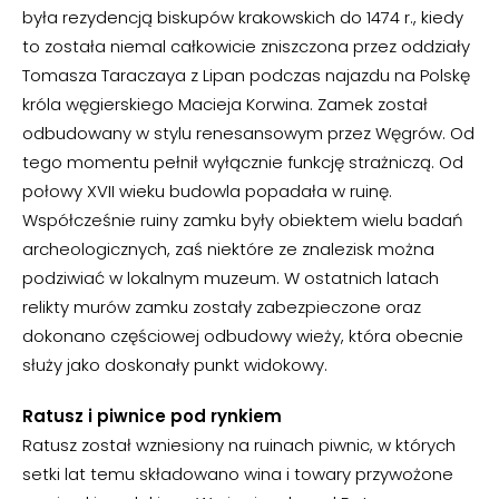
była rezydencją biskupów krakowskich do 1474 r., kiedy
to została niemal całkowicie zniszczona przez oddziały
Tomasza Taraczaya z Lipan podczas najazdu na Polskę
króla węgierskiego Macieja Korwina. Zamek został
odbudowany w stylu renesansowym przez Węgrów. Od
tego momentu pełnił wyłącznie funkcję strażniczą. Od
połowy XVII wieku budowla popadała w ruinę.
Współcześnie ruiny zamku były obiektem wielu badań
archeologicznych, zaś niektóre ze znalezisk można
podziwiać w lokalnym muzeum. W ostatnich latach
relikty murów zamku zostały zabezpieczone oraz
dokonano częściowej odbudowy wieży, która obecnie
służy jako doskonały punkt widokowy.
Ratusz i piwnice pod rynkiem
Ratusz został wzniesiony na ruinach piwnic, w których
setki lat temu składowano wina i towary przywożone