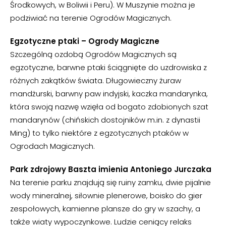
Środkowych, w Boliwii i Peru). W Muszynie można je
podziwiać na terenie Ogrodów Magicznych.
Egzotyczne ptaki – Ogrody Magiczne
Szczególną ozdobą Ogrodów Magicznych są
egzotyczne, barwne ptaki ściągnięte do uzdrowiska z
różnych zakątków świata. Długowieczny żuraw
mandżurski, barwny paw indyjski, kaczka mandarynka,
która swoją nazwę wzięła od bogato zdobionych szat
mandarynów (chińskich dostojników m.in. z dynastii
Ming) to tylko niektóre z egzotycznych ptaków w
Ogrodach Magicznych.
Park zdrojowy Baszta imienia Antoniego Jurczaka
Na terenie parku znajdują się ruiny zamku, dwie pijalnie
wody mineralnej, siłownie plenerowe, boisko do gier
zespołowych, kamienne plansze do gry w szachy, a
także wiaty wypoczynkowe. Ludzie ceniący relaks