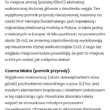
To miejsce zimnej (poniżej 100oC) ekshalacji
wulkanicznej złożonej głównie z dwutlenku węgla. Ten
wyjątkowy pomnik przyrody nieożywionej, nazwany na
cześć Prof. Henryka Świdzińskiego, jest największą i
najbardziej efektowną mofetą w Polsce, a także jedną
z nielicznych w Europie. W kilku punktach, na powierzchni
około 25 m2, ze zmienną częstotliwością wydobywają
się nieustannie różnej wielkości bąble CO2. Z tego też
względu miejscowi ludzie powiadają, że jest to miejsce,
w którym widać, jak oddycha diabeł.
Czarna Młaka (pomnik przyrody)
Wyjątkowo malowniczy (około dziewięćsetletni staw
górski) pochodzenia naturalnego o pow. 0,3 ha. Jest
trwałym elementem krajobrazu i obiektem unikatowym
w tej części kraju i gór. Powstanie zbiornika należy
wiązać ze stosunkowo młodymi procesami
osuwiskowymi. Obserwuje się tu ekspansję zbiorowisk