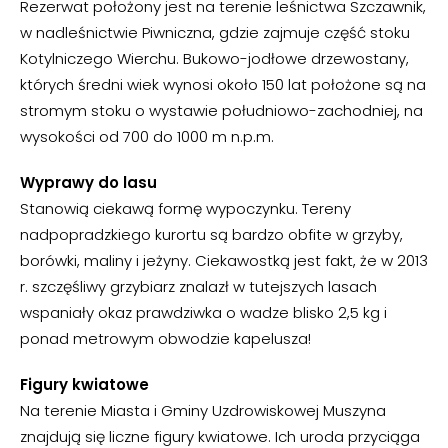
Rezerwat położony jest na terenie leśnictwa Szczawnik,
w nadleśnictwie Piwniczna, gdzie zajmuje część stoku
Kotylniczego Wierchu. Bukowo-jodłowe drzewostany,
których średni wiek wynosi około 150 lat położone są na
stromym stoku o wystawie południowo-zachodniej, na
wysokości od 700 do 1000 m n.p.m.
Wyprawy do lasu
Stanowią ciekawą formę wypoczynku. Tereny
nadpopradzkiego kurortu są bardzo obfite w grzyby,
borówki, maliny i jeżyny. Ciekawostką jest fakt, że w 2013
r. szczęśliwy grzybiarz znalazł w tutejszych lasach
wspaniały okaz prawdziwka o wadze blisko 2,5 kg i
ponad metrowym obwodzie kapelusza!
Figury kwiatowe
Na terenie Miasta i Gminy Uzdrowiskowej Muszyna
znajdują się liczne figury kwiatowe. Ich uroda przyciąga