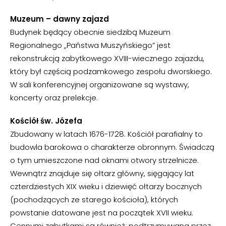
Muzeum – dawny zajazd
Budynek będący obecnie siedzibą Muzeum
Regionalnego „Państwa Muszyńskiego” jest
rekonstrukcją zabytkowego XVIII-wiecznego zajazdu,
który był częścią podzamkowego zespołu dworskiego.
W sali konferencyjnej organizowane są wystawy,
koncerty oraz prelekcje.
Kościół św. Józefa
Zbudowany w latach 1676-1728. Kościół parafialny to
budowla barokowa o charakterze obronnym. Świadczą
o tym umieszczone nad oknami otwory strzelnicze.
Wewnątrz znajduje się ołtarz główny, sięgający lat
czterdziestych XIX wieku i dziewięć ołtarzy bocznych
(pochodzących ze starego kościoła), których
powstanie datowane jest na początek XVII wieku.
Cennymi zabytkami są również: podtrzymywana przez