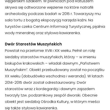
węgierskim szlakiem. W piwnicach pod Ratuszem
skrywa się odtworzone więzienie na które natrafili
archeolodzy podczas badań w 2015 r. Towarzyszy mu
sala tortu z bogatą ekspozycją narzędzi kaźni. Na
turystów czeka Centrum Informacji Turystycznej, pijalnia
wody mineralnej oraz stylowa kawiarenka.
Dwór Starostów Muszyńskich
Powstał na przełomie XVIII i XIX wieku. Pełnił on rolę
siedziby starostów muszyńskich, którzy – w imieniu
biskupów krakowskich – władali dawnym „Państwem
Muszyńskim”. Obiekt przebudowany został na początku
XX wieku (dobudówka wschodnia i weranda). W latach
2014-2015 dwór został odrestaurowany. Dwór
starostów wraz z kordegardą i dawnym zajazdem
tworzyły tzw. podzamkowy zespół dworski. Obecnie
obiekt jest siedzibą Ośrodka Kultury, w którym mieści
się także stylowa kawiarenka.